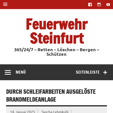
Zum
Inhalt
springen
Feuerwehr
Steinfurt
365/24/7 – Retten – Löschen – Bergen –
Schützen
MENÜ
SEITENLEISTE
DURCH SCHLEIFARBEITEN AUSGELÖSTE
BRANDMELDEANLAGE
14. Januar 2025
Sascha Lehmkuhl