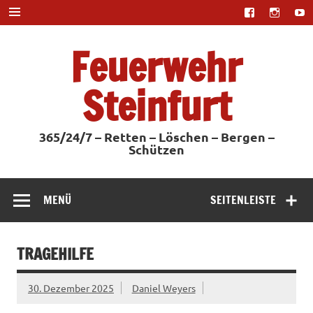
Zum
Inhalt
springen
Feuerwehr
Steinfurt
365/24/7 – Retten – Löschen – Bergen –
Schützen
MENÜ
SEITENLEISTE
TRAGEHILFE
30. Dezember 2025
Daniel Weyers