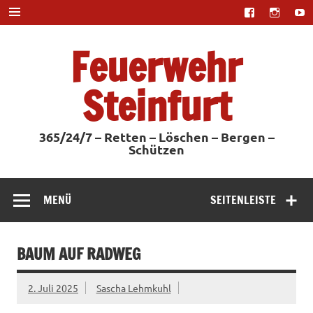
Zum
Inhalt
springen
Feuerwehr
Steinfurt
365/24/7 – Retten – Löschen – Bergen –
Schützen
MENÜ
SEITENLEISTE
BAUM AUF RADWEG
2. Juli 2025
Sascha Lehmkuhl