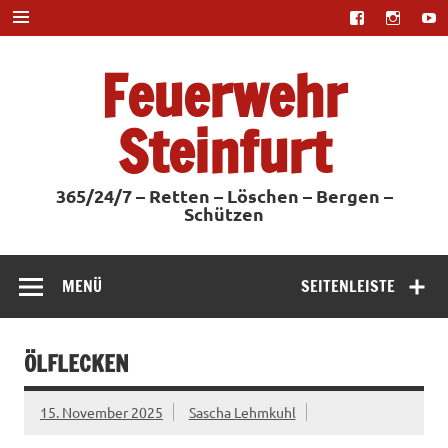
Zum
Inhalt
springen
Feuerwehr
Steinfurt
365/24/7 – Retten – Löschen – Bergen –
Schützen
MENÜ
SEITENLEISTE
ÖLFLECKEN
15. November 2025
Sascha Lehmkuhl