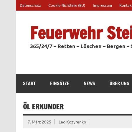
Zum
Datenschutz
Cookie-Richtlinie (EU)
Impressum
Kontak
Inhalt
springen
Feuerwehr Ste
365/24/7 – Retten – Löschen – Bergen –
START
EINSÄTZE
NEWS
ÜBER UNS
ÖL ERKUNDER
7. März 2025
Leo Kozyrenko