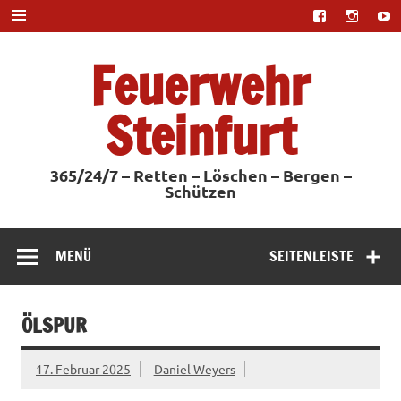
Zum
Inhalt
springen
Feuerwehr
Steinfurt
365/24/7 – Retten – Löschen – Bergen –
Schützen
MENÜ
SEITENLEISTE
ÖLSPUR
17. Februar 2025
Daniel Weyers