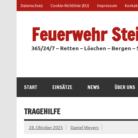
Zum
Datenschutz
Cookie-Richtlinie (EU)
Impressum
Kontak
Inhalt
springen
Feuerwehr Ste
365/24/7 – Retten – Löschen – Bergen –
START
EINSÄTZE
NEWS
ÜBER UNS
TRAGEHILFE
28. Oktober 2025
Daniel Weyers