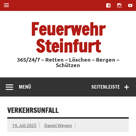
Zum
Inhalt
springen
Feuerwehr
Steinfurt
365/24/7 – Retten – Löschen – Bergen –
Schützen
MENÜ
SEITENLEISTE
VERKEHRSUNFALL
14. Juli 2025
Daniel Weyers