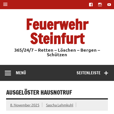
Zum
Inhalt
springen
Feuerwehr
Steinfurt
365/24/7 – Retten – Löschen – Bergen –
Schützen
MENÜ
SEITENLEISTE
AUSGELÖSTER HAUSNOTRUF
8. November 2025
Sascha Lehmkuhl