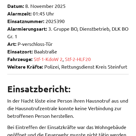
Datum:
8. November 2025
Alarmzeit:
01:45 Uhr
Einsatznummer:
2025390
Alarmierungsart:
3. Gruppe BO, Dienstbetrieb, DLK BO
Gr. 1
Art:
P-verschloss-Tür
Einsatzort:
Baalstraße
Fahrzeuge:
Stf-1-KdoW 2
,
Stf-2-HLF20
Weitere Kräfte:
Polizei, Rettungsdienst Kreis Steinfurt
Einsatzbericht:
In der Nacht löste eine Person ihren Hausnotruf aus und
die Hausnotrufzentrale konnte keine Verbindung zur
betroffenen Person herstellen.
Bei Eintreffen der Einsatzkräfte war das Wohngebäude
geöffnet und die Feuerwehr musste nicht tätig werden.