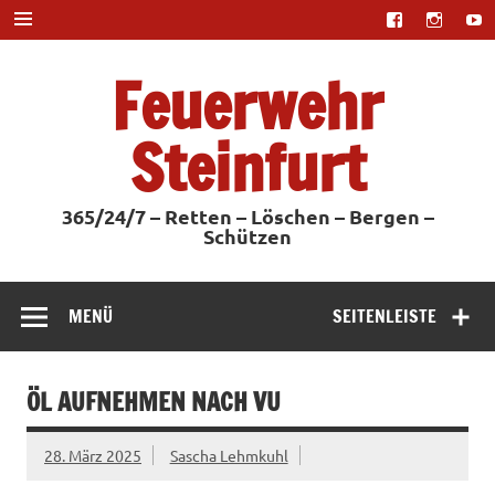
Zum
Inhalt
springen
Feuerwehr
Steinfurt
365/24/7 – Retten – Löschen – Bergen –
Schützen
MENÜ
SEITENLEISTE
ÖL AUFNEHMEN NACH VU
28. März 2025
Sascha Lehmkuhl