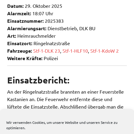
Datum:
29. Oktober 2025
Alarmzeit:
18:07 Uhr
Einsatznummer:
2025383
Alarmierungsart:
Dienstbetrieb, DLK BU
Art:
Heimrauchmelder
Einsatzort:
Ringelnatzstraße
Fahrzeuge:
Stf-1-DLK 23
,
Stf-1-HLF10
,
Stf-1-KdoW 2
Weitere Kräfte:
Polizei
Einsatzbericht:
An der Ringelnatzstraße brannten an einer Feuerstelle
Kastanien an. Die Feuerwehr entfernte diese und
lüftete die Einsatzstelle. Abschlißend übergab man die
Einsatzstelle den Eigentümern.
Wir verwenden Cookies, um unsere Website und unseren Service zu
optimieren.
204 total views
, 1 views today