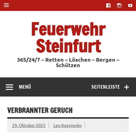
Zum
Inhalt
springen
Feuerwehr
Steinfurt
365/24/7 – Retten – Löschen – Bergen –
Schützen
MENÜ
SEITENLEISTE
VERBRANNTER GERUCH
29. Oktober 2025
Leo Kozyrenko