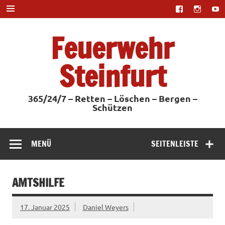
Zum
Inhalt
springen
Feuerwehr
Steinfurt
365/24/7 – Retten – Löschen – Bergen –
Schützen
MENÜ
SEITENLEISTE
AMTSHILFE
17. Januar 2025
Daniel Weyers