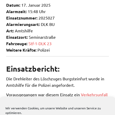
Datum:
17. Januar 2025
Alarmzeit:
15:48 Uhr
Einsatznummer:
2025027
Alarmierungsart:
DLK BU
Art:
Amtshilfe
Einsatzort:
Seminarstraße
Fahrzeuge:
Stf-1-DLK 23
Weitere Kräfte:
Polizei
Einsatzbericht:
Die Drehleiter des Löschzuges Burgsteinfurt wurde in
Amtshilfe für die Polizei angefordert.
Vorausgegangen war diesem Einsatz ein
Verkehrsunfall
mit 3 PKW.
Wir verwenden Cookies, um unsere Website und unseren Service zu
optimieren.
323 total views
, 1 views today