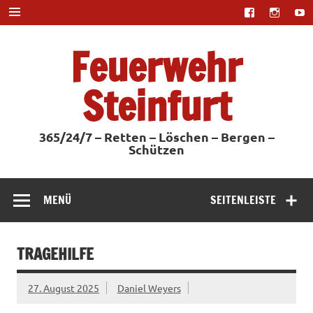
Zum
Inhalt
springen
Feuerwehr
Steinfurt
365/24/7 – Retten – Löschen – Bergen –
Schützen
MENÜ
SEITENLEISTE
TRAGEHILFE
27. August 2025
Daniel Weyers