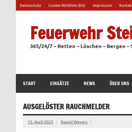
Zum
Datenschutz
Cookie-Richtlinie (EU)
Impressum
Kontak
Inhalt
springen
Feuerwehr Ste
365/24/7 – Retten – Löschen – Bergen –
START
EINSÄTZE
NEWS
ÜBER UNS
AUSGELÖSTER RAUCHMELDER
15. April 2025
Daniel Weyers