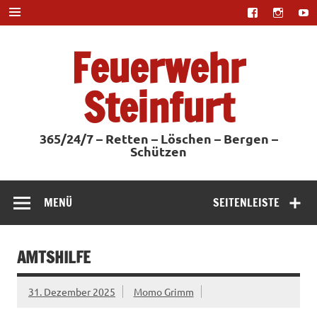
Zum
Inhalt
springen
Feuerwehr
Steinfurt
365/24/7 – Retten – Löschen – Bergen –
Schützen
MENÜ
SEITENLEISTE
AMTSHILFE
31. Dezember 2025
Momo Grimm