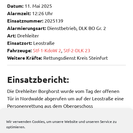
Datum:
11. Mai 2025
Alarmzeit:
12:26 Uhr
Einsatznummer:
2025139
Alarmierungsart:
Dienstbetrieb, DLK BO Gr. 2
Art:
Drehleiter
Einsatzort:
Leostraße
Fahrzeuge:
Stf-1-KdoW 2
,
Stf-2-DLK 23
Weitere Kräfte:
Rettungsdienst Kreis Steinfurt
Einsatzbericht:
Die Drehleiter Borghorst wurde vom Tag der offenen
Tür in Nordwalde abgerufen um auf der Leostraße eine
Personenrettung aus dem Obergeschoss
durchzuführen.
Wir verwenden Cookies, um unsere Website und unseren Service zu
optimieren.
166 total views
, 1 views today