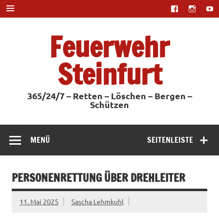
Zum
Inhalt
springen
Feuerwehr
Steinfurt
365/24/7 – Retten – Löschen – Bergen –
Schützen
MENÜ
SEITENLEISTE
PERSONENRETTUNG ÜBER DREHLEITER
11. Mai 2025
Sascha Lehmkuhl