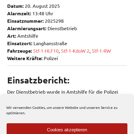
Datum:
20. August 2025
Alarmzeit:
13:48 Uhr
Einsatznummer:
2025298
Alarmierungsart:
Dienstbetrieb
Art:
Amtshilfe
Einsatzort:
Langhansstraße
Fahrzeuge:
Stf-1-HLF10
,
Stf-1-KdoW 2
,
Stf-1-RW
Weitere Kräfte:
Polizei
Einsatzbericht:
Der Dienstbetrieb wurde in Amtshilfe für die Polizei
tätig.
Wir verwenden Cookies, um unsere Website und unseren Service zu
optimieren.
161 total views
, 1 views today
Cookies akzeptieren
Einsatzbericht