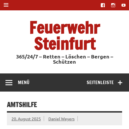
Zum
Inhalt
springen
Feuerwehr
Steinfurt
365/24/7 – Retten – Löschen – Bergen –
Schützen
MENÜ
SEITENLEISTE
AMTSHILFE
20. August 2025
Daniel Weyers