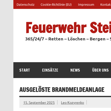
Zum
Datenschutz
Cookie-Richtlinie (EU)
Impressum
Kontak
Inhalt
springen
Feuerwehr Ste
365/24/7 – Retten – Löschen – Bergen –
START
EINSÄTZE
NEWS
ÜBER UNS
AUSGELÖSTE BRANDMELDEANLAGE
15. September 2025
Leo Kozyrenko