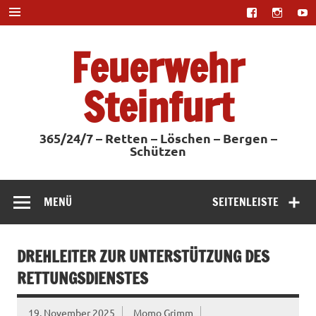
Zum
Inhalt
springen
Feuerwehr
Steinfurt
365/24/7 – Retten – Löschen – Bergen –
Schützen
MENÜ
SEITENLEISTE
DREHLEITER ZUR UNTERSTÜTZUNG DES
RETTUNGSDIENSTES
19. November 2025
Momo Grimm