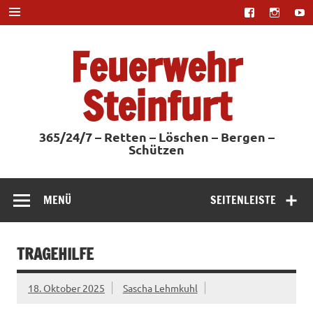
Zum
Inhalt
springen
Feuerwehr
Steinfurt
365/24/7 – Retten – Löschen – Bergen –
Schützen
MENÜ
SEITENLEISTE
TRAGEHILFE
18. Oktober 2025
Sascha Lehmkuhl