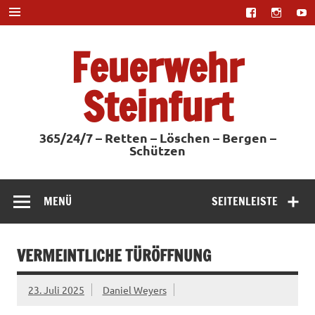
Zum
Inhalt
springen
Feuerwehr
Steinfurt
365/24/7 – Retten – Löschen – Bergen –
Schützen
MENÜ
SEITENLEISTE
VERMEINTLICHE TÜRÖFFNUNG
23. Juli 2025
Daniel Weyers