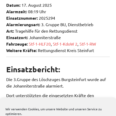
Datum:
17. August 2025
Alarmzeit:
08:19 Uhr
Einsatznummer:
2025294
Alarmierungsart:
3. Gruppe BU, Dienstbetrieb
Art:
Tragehilfe für den Rettungsdienst
Einsatzort:
Johanniterstraße
Fahrzeuge:
Stf-1-HLF20
,
Stf-1-KdoW 2
,
Stf-1-RW
Weitere Kräfte:
Rettungsdienst Kreis Steinfurt
Einsatzbericht:
Die 3.Gruppe des Löschzuges Burgsteinfurt wurde auf
die Johanniterstraße alarmiert.
Dort unterstützten die eingesetzten Kräfte den
Rettungsdienst und leisteten Tragehilfe.
Wir verwenden Cookies, um unsere Website und unseren Service zu
optimieren.
117 total views
, 1 views today