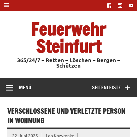
Zum
Inhalt
springen
Feuerwehr
Steinfurt
365/24/7 – Retten – Löschen – Bergen –
Schützen
MENÜ
SEITENLEISTE
VERSCHLOSSENE UND VERLETZTE PERSON
IN WOHNUNG
22. Juni 2025
Leo Kozyrenko