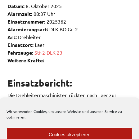
Datum:
8. Oktober 2025
Alarmzeit:
08:37 Uhr
Einsatznummer:
2025362
Alarmierungsart:
DLK BO Gr. 2
Art:
Drehleiter
Einsatzort:
Laer
Fahrzeuge:
Stf-2-DLK 23
Weitere Kräfte:
Einsatzbericht:
Die Drehleitermaschinisten rückten nach Laer zur
Unterstützung des Rettungsdinstes aus.
Wir verwenden Cookies, um unsere Website und unseren Service zu
optimieren.
250 total views
, 1 views today
Cookies akzeptieren
Einsatzbericht