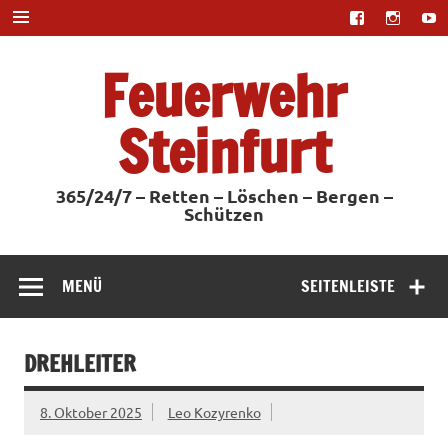
Zum
Inhalt
springen
Feuerwehr
Steinfurt
365/24/7 – Retten – Löschen – Bergen –
Schützen
MENÜ
SEITENLEISTE
DREHLEITER
8. Oktober 2025
Leo Kozyrenko