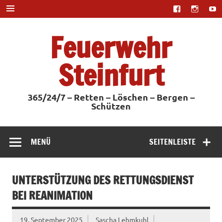
Zum
Inhalt
springen
Feuerwehr
Steinfurt
365/24/7 – Retten – Löschen – Bergen –
Schützen
MENÜ
SEITENLEISTE
UNTERSTÜTZUNG DES RETTUNGSDIENST
BEI REANIMATION
19. September 2025
Sascha Lehmkuhl