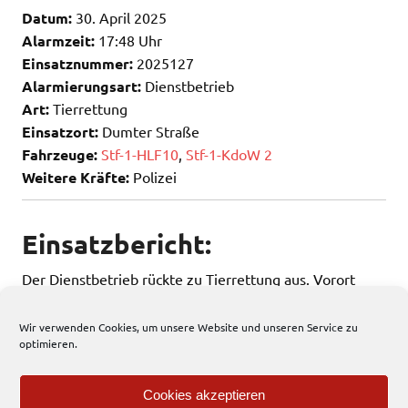
Datum:
30. April 2025
Alarmzeit:
17:48 Uhr
Einsatznummer:
2025127
Alarmierungsart:
Dienstbetrieb
Art:
Tierrettung
Einsatzort:
Dumter Straße
Fahrzeuge:
Stf-1-HLF10
,
Stf-1-KdoW 2
Weitere Kräfte:
Polizei
Einsatzbericht:
Der Dienstbetrieb rückte zu Tierrettung aus. Vorort
musste er nicht tätig werden.
Wir verwenden Cookies, um unsere Website und unseren Service zu
optimieren.
274 total views
, 1 views today
Cookies akzeptieren
Einsatzbericht