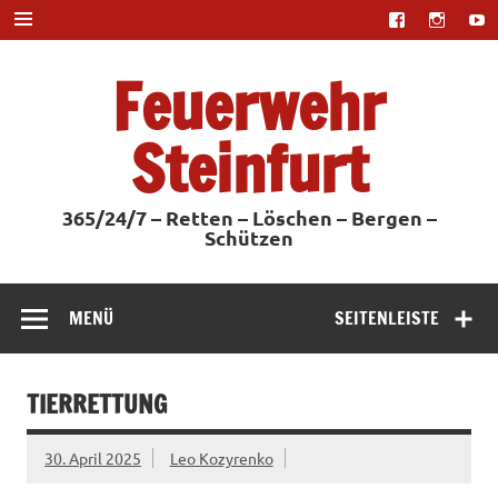
Zum
Inhalt
springen
Feuerwehr
Steinfurt
365/24/7 – Retten – Löschen – Bergen –
Schützen
MENÜ
SEITENLEISTE
TIERRETTUNG
30. April 2025
Leo Kozyrenko