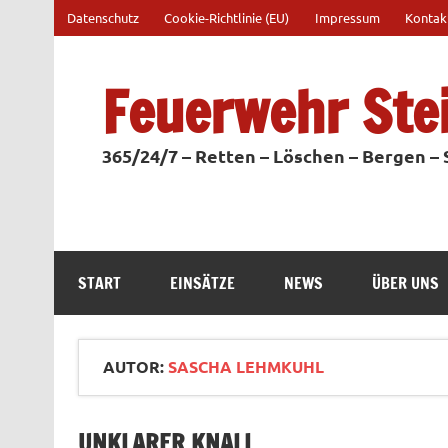
Zum
Datenschutz
Cookie-Richtlinie (EU)
Impressum
Kontak
Inhalt
springen
Feuerwehr Ste
365/24/7 – Retten – Löschen – Bergen –
START
EINSÄTZE
NEWS
ÜBER UNS
AUTOR:
SASCHA LEHMKUHL
UNKLARER KNALL