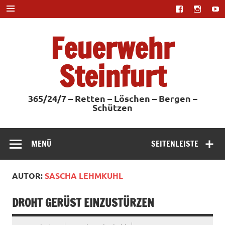
Zum
Inhalt
springen
Feuerwehr
Steinfurt
365/24/7 – Retten – Löschen – Bergen –
Schützen
MENÜ
SEITENLEISTE
AUTOR:
SASCHA LEHMKUHL
DROHT GERÜST EINZUSTÜRZEN