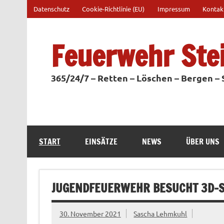
Zum
Datenschutz
Cookie-Richtlinie (EU)
Impressum
Kontak
Inhalt
springen
Feuerwehr Ste
365/24/7 – Retten – Löschen – Bergen –
START
EINSÄTZE
NEWS
ÜBER UNS
JUGENDFEUERWEHR BESUCHT 3D-
30. November 2021
Sascha Lehmkuhl