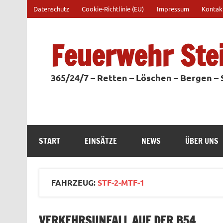
Zum
Datenschutz
Cookie-Richtlinie (EU)
Impressum
Kontak
Inhalt
springen
Feuerwehr Ste
365/24/7 – Retten – Löschen – Bergen –
START
EINSÄTZE
NEWS
ÜBER UNS
FAHRZEUG:
STF-2-MTF-1
VERKEHRSUNFALL AUF DER B54