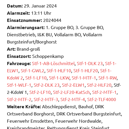
Datum:
29. Januar 2024
Alarmzeit:
13:11 Uhr
Einsatznummer:
2024044
Alarmierungsart:
1. Gruppe BO, 3. Gruppe BO,
Dienstbetrieb, I&K BU, Vollalarm BO, Vollalarm
Burgsteinfurt/Borghorst
Art:
Brand-groß
Einsatzort:
Schoppenkamp
Fahrzeuge:
Stf-1-AB-Löschmittel
,
Stf-1-DLK 23
,
Stf-1-
ELW1
,
Stf-1-GWL2
,
Stf-1-HLF10
,
Stf-1-HLF20
,
Stf-1-
KdoW 2
,
Stf-1-LF10
,
Stf-1-LKW
,
Stf-1-MTF-1
,
Stf-1-RW
,
Stf-1-WLF-1
,
Stf-2-DLK 23
,
Stf-2-ELW1
,
Stf-2-HLF20
, Stf-
2-KdoW 1,
Stf-2-LF10
,
Stf-2-LF20-KatSch
,
Stf-2-MTF-1
,
Stf-2-MTF-2
,
Stf-2-MTF-3
,
Stf-2-MTF-4
,
Stf-2-TLF4000
Weitere Kräfte:
Abschleppdienst, Bauhof, DRK
Ortsverband Borghorst, DRK Ortsverband Burgsteinfurt,
Feuerwehr Emsdetten, Feuerwehr Nordwalde,
Kreisbrandmeister, Rettungsdienst Kreis Steinfurt