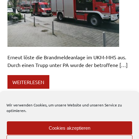
Erneut löste die Brandmeldeanlage im UKM-MHS aus.
Durch einen Trupp unter PA wurde der betroffene […]
WEITERLESEN
Einsatzbericht
Wir verwenden Cookies, um unsere Website und unseren Service zu
optimieren.
«
1
…
6
7
8
9
10
…
13
»
Cookies akzeptieren