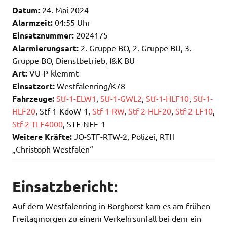
Datum:
24. Mai 2024
Alarmzeit:
04:55 Uhr
Einsatznummer:
2024175
Alarmierungsart:
2. Gruppe BO, 2. Gruppe BU, 3.
Gruppe BO, Dienstbetrieb, I&K BU
Art:
VU-P-klemmt
Einsatzort:
Westfalenring/K78
Fahrzeuge:
Stf-1-ELW1
,
Stf-1-GWL2
,
Stf-1-HLF10
,
Stf-1-
HLF20
, Stf-1-KdoW-1,
Stf-1-RW
,
Stf-2-HLF20
,
Stf-2-LF10
,
Stf-2-TLF4000
, STF-NEF-1
Weitere Kräfte:
JO-STF-RTW-2, Polizei, RTH
„Christoph Westfalen“
Einsatzbericht:
Auf dem Westfalenring in Borghorst kam es am frühen
Freitagmorgen zu einem Verkehrsunfall bei dem ein