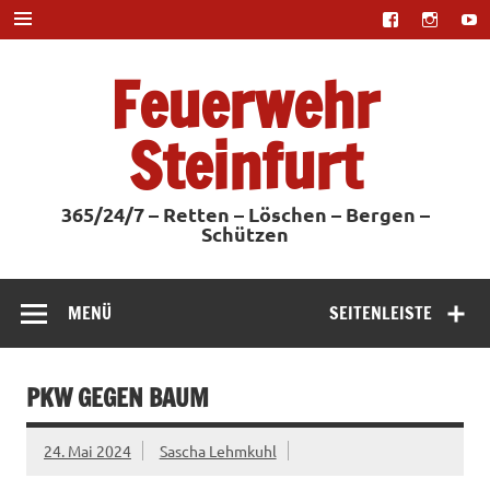
Zum
Inhalt
springen
Feuerwehr
Steinfurt
365/24/7 – Retten – Löschen – Bergen –
Schützen
MENÜ
SEITENLEISTE
PKW GEGEN BAUM
24. Mai 2024
Sascha Lehmkuhl