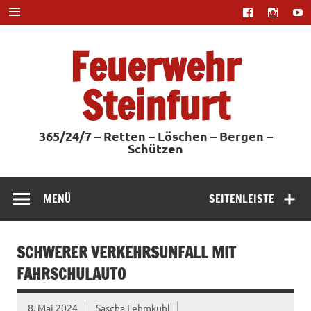
Zum
Inhalt
springen
Feuerwehr
Steinfurt
365/24/7 – Retten – Löschen – Bergen –
Schützen
MENÜ
SEITENLEISTE
SCHWERER VERKEHRSUNFALL MIT
FAHRSCHULAUTO
8. Mai 2024
Sascha Lehmkuhl