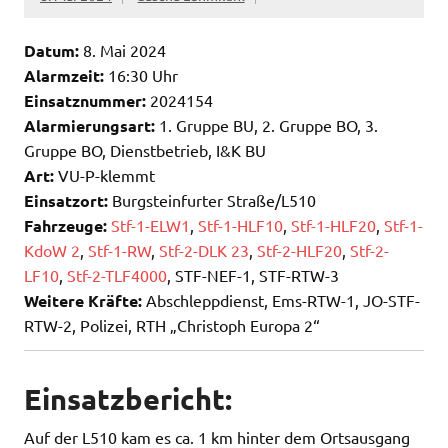
Datum:
8. Mai 2024
Alarmzeit:
16:30 Uhr
Einsatznummer:
2024154
Alarmierungsart:
1. Gruppe BU, 2. Gruppe BO, 3.
Gruppe BO, Dienstbetrieb, I&K BU
Art:
VU-P-klemmt
Einsatzort:
Burgsteinfurter Straße/L510
Fahrzeuge:
Stf-1-ELW1
,
Stf-1-HLF10
,
Stf-1-HLF20
,
Stf-1-
KdoW 2
,
Stf-1-RW
,
Stf-2-DLK 23
,
Stf-2-HLF20
,
Stf-2-
LF10
,
Stf-2-TLF4000
, STF-NEF-1, STF-RTW-3
Weitere Kräfte:
Abschleppdienst, Ems-RTW-1, JO-STF-
RTW-2, Polizei, RTH „Christoph Europa 2“
Einsatzbericht:
Auf der L510 kam es ca. 1 km hinter dem Ortsausgang