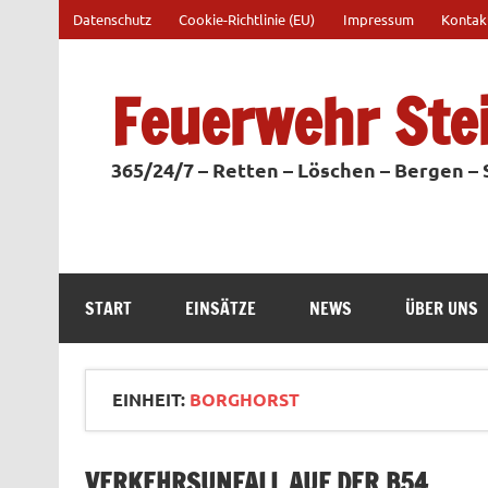
Zum
Datenschutz
Cookie-Richtlinie (EU)
Impressum
Kontak
Inhalt
springen
Feuerwehr Ste
365/24/7 – Retten – Löschen – Bergen –
START
EINSÄTZE
NEWS
ÜBER UNS
EINHEIT:
BORGHORST
VERKEHRSUNFALL AUF DER B54