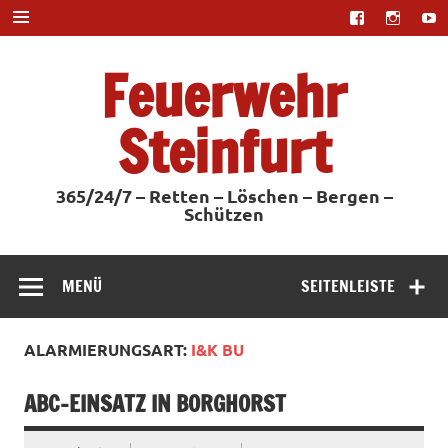
Zum
Inhalt
springen
Feuerwehr
Steinfurt
365/24/7 – Retten – Löschen – Bergen –
Schützen
MENÜ
SEITENLEISTE
ALARMIERUNGSART:
I&K BU
ABC-EINSATZ IN BORGHORST