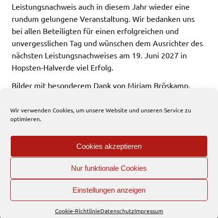
Leistungsnachweis auch in diesem Jahr wieder eine
rundum gelungene Veranstaltung. Wir bedanken uns
bei allen Beteiligten für einen erfolgreichen und
unvergesslichen Tag und wünschen dem Ausrichter des
nächsten Leistungsnachweises am 19. Juni 2027 in
Hopsten-Halverde viel Erfolg.
Bilder mit besonderem Dank von Miriam Bröskamp.
Wir verwenden Cookies, um unsere Website und unseren Service zu
532 total views
, 2 views today
optimieren.
Freiwillige Feuerwehr
News
Cookies akzeptieren
Nur funktionale Cookies
EFD
Einstellungen anzeigen
Interner Bereich
WordPress-Theme: Dynamic News von ThemeZee.
Cookie-Richtlinie
Datenschutz
Impressum