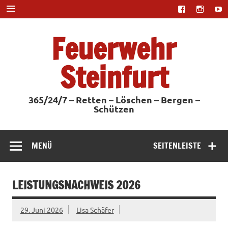
Zum
Inhalt
springen
Feuerwehr
Steinfurt
365/24/7 – Retten – Löschen – Bergen –
Schützen
MENÜ
SEITENLEISTE
LEISTUNGSNACHWEIS 2026
29. Juni 2026
Lisa Schäfer