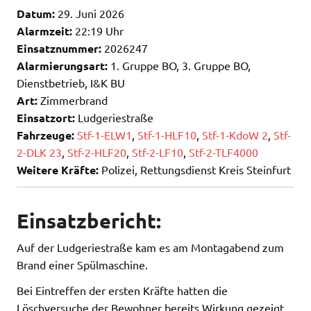
Datum:
29. Juni 2026
Alarmzeit:
22:19 Uhr
Einsatznummer:
2026247
Alarmierungsart:
1. Gruppe BO, 3. Gruppe BO,
Dienstbetrieb, I&K BU
Art:
Zimmerbrand
Einsatzort:
Ludgeriestraße
Fahrzeuge:
Stf-1-ELW1
,
Stf-1-HLF10
,
Stf-1-KdoW 2
,
Stf-
2-DLK 23
,
Stf-2-HLF20
,
Stf-2-LF10
,
Stf-2-TLF4000
Weitere Kräfte:
Polizei, Rettungsdienst Kreis Steinfurt
Einsatzbericht:
Auf der Ludgeriestraße kam es am Montagabend zum
Brand einer Spülmaschine.
Bei Eintreffen der ersten Kräfte hatten die
Löschversuche der Bewohner bereits Wirkung gezeigt.