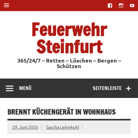
Zum
Inhalt
springen
Feuerwehr
Steinfurt
365/24/7 – Retten – Löschen – Bergen –
Schützen
MENÜ
SEITENLEISTE
BRENNT KÜCHENGERÄT IN WOHNHAUS
29. Juni 2026
Sascha Lehmkuhl