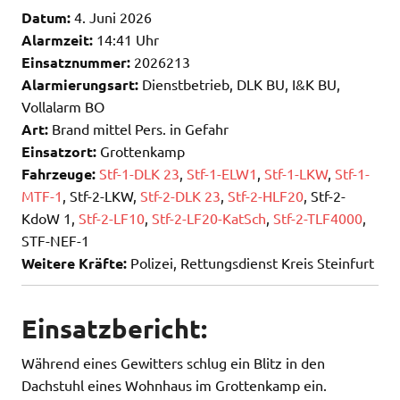
Datum:
4. Juni 2026
Alarmzeit:
14:41 Uhr
Einsatznummer:
2026213
Alarmierungsart:
Dienstbetrieb, DLK BU, I&K BU,
Vollalarm BO
Art:
Brand mittel Pers. in Gefahr
Einsatzort:
Grottenkamp
Fahrzeuge:
Stf-1-DLK 23
,
Stf-1-ELW1
,
Stf-1-LKW
,
Stf-1-
MTF-1
, Stf-2-LKW,
Stf-2-DLK 23
,
Stf-2-HLF20
, Stf-2-
KdoW 1,
Stf-2-LF10
,
Stf-2-LF20-KatSch
,
Stf-2-TLF4000
,
STF-NEF-1
Weitere Kräfte:
Polizei, Rettungsdienst Kreis Steinfurt
Einsatzbericht:
Während eines Gewitters schlug ein Blitz in den
Dachstuhl eines Wohnhaus im Grottenkamp ein.