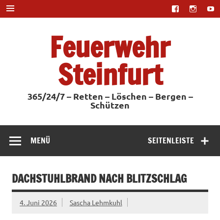
Zum
Inhalt
springen
Feuerwehr
Steinfurt
365/24/7 – Retten – Löschen – Bergen –
Schützen
MENÜ
SEITENLEISTE
DACHSTUHLBRAND NACH BLITZSCHLAG
4. Juni 2026
Sascha Lehmkuhl