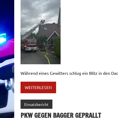
Während eines Gewitters schlug ein Blitz in den 
WEITERLESEN
Einsatzbericht
PKW GEGEN BAGGER GEPRALLT