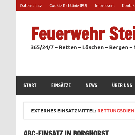
Zum
Datenschutz
Cookie-Richtlinie (EU)
Impressum
Kontak
Inhalt
springen
Feuerwehr Ste
365/24/7 – Retten – Löschen – Bergen –
START
EINSÄTZE
NEWS
ÜBER UNS
EXTERNES EINSATZMITTEL:
RETTUNGSDIENS
ABC-EINSATZ IN BORGHORST