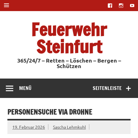
Zum
Inhalt
springen
Feuerwehr
Steinfurt
365/24/7 – Retten – Löschen – Bergen –
Schützen
MENÜ
SEITENLEISTE
PERSONENSUCHE VIA DROHNE
19. Februar 2026
Sascha Lehmkuhl