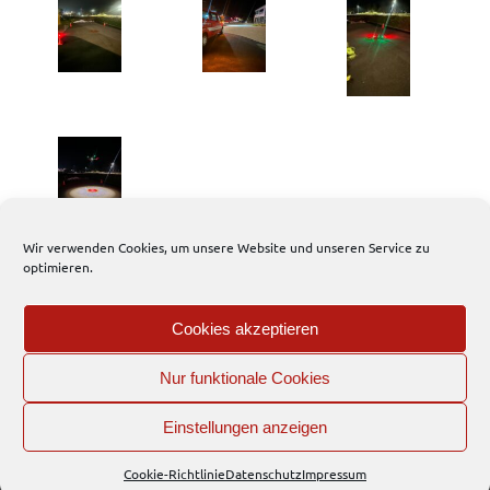
Wir verwenden Cookies, um unsere Website und unseren Service zu
optimieren.
679 total views
, 1 views today
Cookies akzeptieren
Einsatzbericht
Nur funktionale Cookies
EFD
Einstellungen anzeigen
Interner Bereich
WordPress-Theme: Dynamic News von ThemeZee.
Cookie-Richtlinie
Datenschutz
Impressum