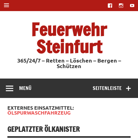
Zum
Inhalt
springen
Feuerwehr
Steinfurt
365/24/7 – Retten – Löschen – Bergen –
Schützen
MENÜ
SEITENLEISTE
EXTERNES EINSATZMITTEL:
ÖLSPURWASCHFAHRZEUG
GEPLATZTER ÖLKANISTER