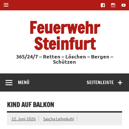
Zum
Inhalt
springen
Feuerwehr
Steinfurt
365/24/7 – Retten – Löschen – Bergen –
Schützen
MENÜ
SEITENLEISTE
KIND AUF BALKON
22. Juni 2026
Sascha Lehmkuhl