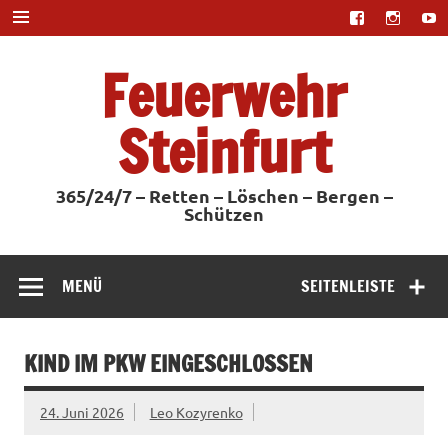
Zum
Inhalt
springen
Feuerwehr
Steinfurt
365/24/7 – Retten – Löschen – Bergen –
Schützen
MENÜ
SEITENLEISTE
KIND IM PKW EINGESCHLOSSEN
24. Juni 2026
Leo Kozyrenko