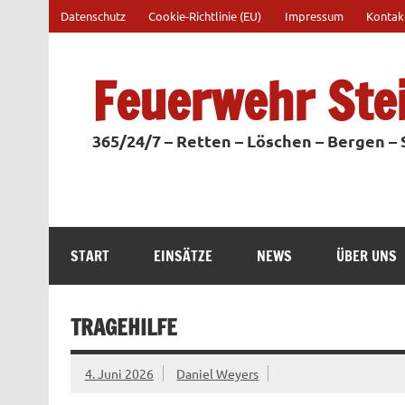
Zum
Datenschutz
Cookie-Richtlinie (EU)
Impressum
Kontak
Inhalt
springen
Feuerwehr Ste
365/24/7 – Retten – Löschen – Bergen –
START
EINSÄTZE
NEWS
ÜBER UNS
TRAGEHILFE
4. Juni 2026
Daniel Weyers