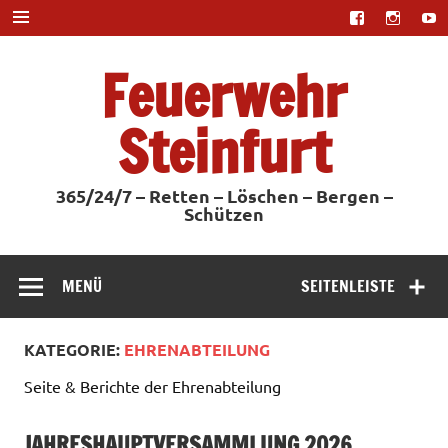
Zum
Inhalt
springen
Feuerwehr
Steinfurt
365/24/7 – Retten – Löschen – Bergen –
Schützen
MENÜ
SEITENLEISTE
KATEGORIE:
EHRENABTEILUNG
Seite & Berichte der Ehrenabteilung
JAHRESHAUPTVERSAMMLUNG 2026