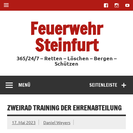
Zum
Inhalt
springen
Feuerwehr
Steinfurt
365/24/7 – Retten – Löschen – Bergen –
Schützen
MENÜ
SEITENLEISTE
ZWEIRAD TRAINING DER EHRENABTEILUNG
17. Mai 2023
Daniel Weyers