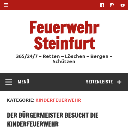
Zum
Inhalt
springen
Feuerwehr
Steinfurt
365/24/7 – Retten – Löschen – Bergen –
Schützen
MENÜ
SEITENLEISTE
KATEGORIE:
KINDERFEUERWEHR
DER BÜRGERMEISTER BESUCHT DIE
KINDERFEUERWEHR