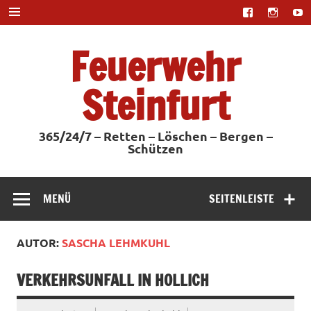
Zum
Inhalt
springen
Feuerwehr
Steinfurt
365/24/7 – Retten – Löschen – Bergen –
Schützen
MENÜ
SEITENLEISTE
AUTOR:
SASCHA LEHMKUHL
VERKEHRSUNFALL IN HOLLICH