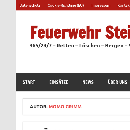
Zum
Datenschutz
Cookie-Richtlinie (EU)
Impressum
Kontak
Inhalt
springen
Feuerwehr Ste
365/24/7 – Retten – Löschen – Bergen –
START
EINSÄTZE
NEWS
ÜBER UNS
AUTOR:
MOMO GRIMM